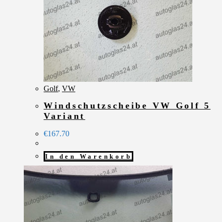
Golf
,
VW
Windschutzscheibe VW Golf 5
Variant
€
167.70
In den Warenkorb