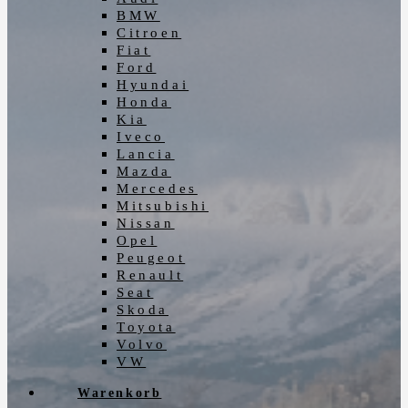
BMW
Citroen
Fiat
Ford
Hyundai
Honda
Kia
Iveco
Lancia
Mazda
Mercedes
Mitsubishi
Nissan
Opel
Peugeot
Renault
Seat
Skoda
Toyota
Volvo
VW
Warenkorb