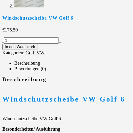
Windschutzscheibe VW Golf 6
€
175.50
Windschutzscheibe
-
+
VW
In den Warenkorb
Golf
Kategorien:
Golf
,
VW
6
Menge
Beschreibung
Bewertungen (0)
Beschreibung
Windschutzscheibe VW Golf 6
Windschutzscheibe VW Golf 6
Besonderheiten/ Ausführung