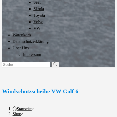
Seat
Skoda
Toyota
Volvo
VW
Warenkorb
Datenschutzerklärung
Über Uns
Impressum
Windschutzscheibe VW Golf 6
Startseite
>
Shop
>