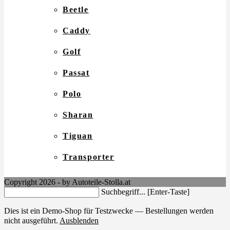
Beetle
Caddy
Golf
Passat
Polo
Sharan
Tiguan
Transporter
Copyright 2026 - by Autoteile-Stolla.at
Search
Suchbegriff... [Enter-Taste]
this
website
Dies ist ein Demo-Shop für Testzwecke — Bestellungen werden
nicht ausgeführt.
Ausblenden