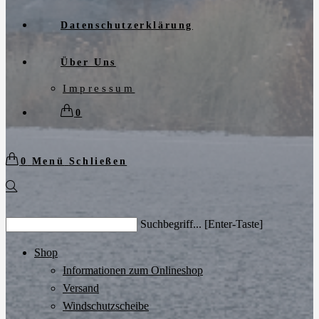
Datenschutzerklärung
Über Uns
Impressum
0
0
Menü
Schließen
Search
Suchbegriff... [Enter-Taste]
this
website
Shop
Informationen zum Onlineshop
Versand
Windschutzscheibe