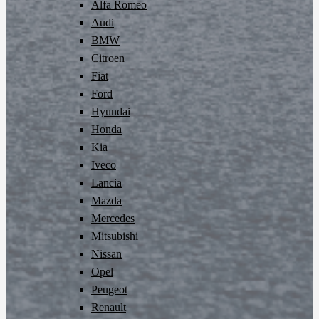
Alfa Romeo
Audi
BMW
Citroen
Fiat
Ford
Hyundai
Honda
Kia
Iveco
Lancia
Mazda
Mercedes
Mitsubishi
Nissan
Opel
Peugeot
Renault