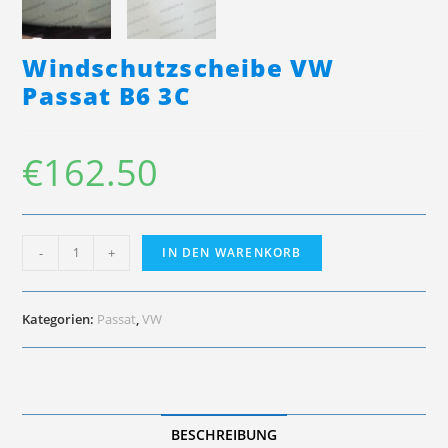
Windschutzscheibe VW
Passat B6 3C
€
162.50
Windschutzscheibe
-
+
IN DEN WARENKORB
VW
Passat
B6
3C
Kategorien:
Passat
,
VW
Menge
BESCHREIBUNG