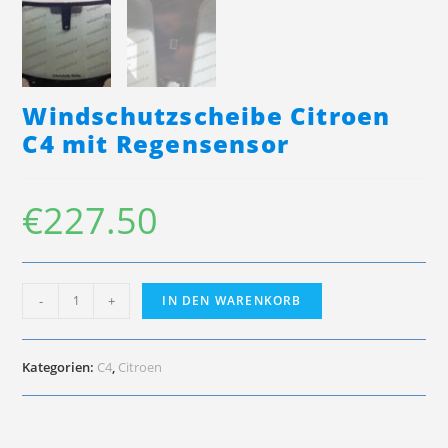
Windschutzscheibe Citroen
C4 mit Regensensor
€
227.50
Windschutzscheibe
-
+
IN DEN WARENKORB
Citroen
C4
mit
Regensensor
Kategorien:
C4
,
Citroen
Menge