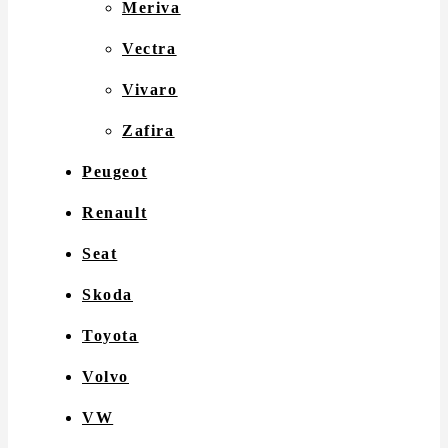
Meriva
Vectra
Vivaro
Zafira
Peugeot
Renault
Seat
Skoda
Toyota
Volvo
VW