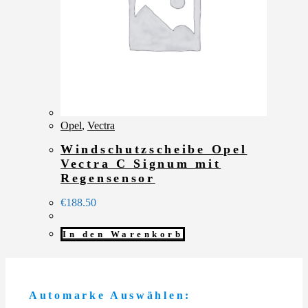
Opel
,
Vectra
Windschutzscheibe Opel
Vectra C Signum mit
Regensensor
€
188.50
In den Warenkorb
Automarke Auswählen: