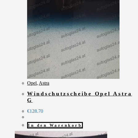
Opel
,
Astra
Windschutzscheibe Opel Astra
G
€
128.70
In den Warenkorb