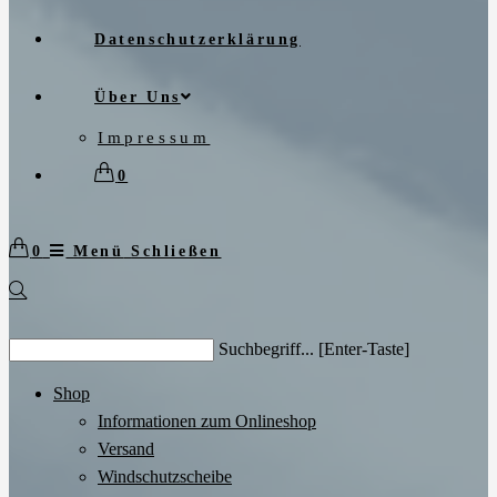
Datenschutzerklärung
Über Uns
Impressum
0
0
Menü
Schließen
Search
Suchbegriff... [Enter-Taste]
this
website
Shop
Informationen zum Onlineshop
Versand
Windschutzscheibe