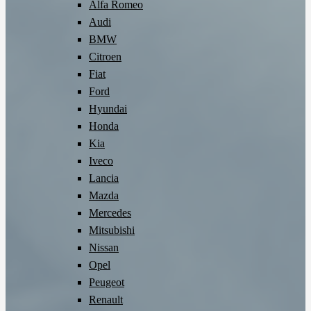
Alfa Romeo
Audi
BMW
Citroen
Fiat
Ford
Hyundai
Honda
Kia
Iveco
Lancia
Mazda
Mercedes
Mitsubishi
Nissan
Opel
Peugeot
Renault