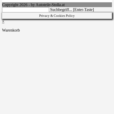
Copyright 2026 - by Autoteile-Stolla.at
Search
Suchbegriff... [Enter-Taste]
this
Privacy & Cookies Policy
website
×
Warenkorb