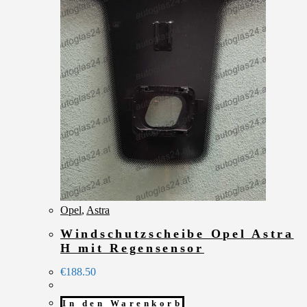
Opel
,
Astra
Windschutzscheibe Opel Astra
H mit Regensensor
€
188.50
In den Warenkorb