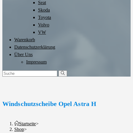
Seat
Skoda
Toyota
Volvo
VW
Warenkorb
Datenschutzerklärung
Über Uns
Impressum
Windschutzscheibe Opel Astra H
Startseite
>
Shop
>