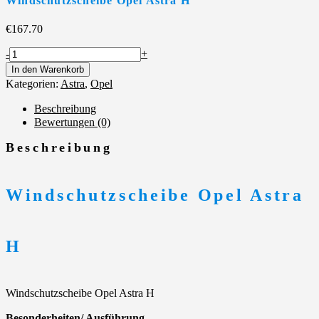
Windschutzscheibe Opel Astra H
€
167.70
Windschutzscheibe
-
+
Opel
In den Warenkorb
Astra
Kategorien:
Astra
,
Opel
H
Menge
Beschreibung
Bewertungen (0)
Beschreibung
Windschutzscheibe Opel Astra
H
Windschutzscheibe Opel Astra H
Besonderheiten/ Ausführung