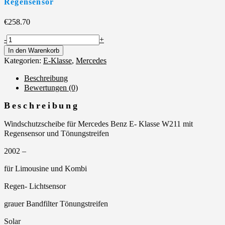
Regensensor
€
258.70
Windschutzscheibe
-
+
Mercedes
In den Warenkorb
E-
Kategorien:
E-Klasse
,
Mercedes
Klasse
W211
Beschreibung
mit
Bewertungen (0)
Regensensor
Beschreibung
Menge
Windschutzscheibe für Mercedes Benz E- Klasse W211 mit
Regensensor und Tönungstreifen
2002 –
für Limousine und Kombi
Regen- Lichtsensor
grauer Bandfilter Tönungstreifen
Solar