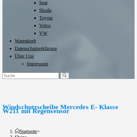
Seat
Skoda
Toyota
Volvo
VW
Warenkorb
Datenschutzerklärung
Über Uns
Impressum
Windschutzscheibe Mercedes E- Klasse
W211 mit Regensensor
Startseite
>