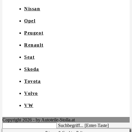
Nissan
Opel
Peugeot
Renault
Seat
Skoda
Toyota
Volvo
VW
Copyright 2026 - by Autoteile-Stolla.at
Search
Suchbegriff... [Enter-Taste]
this