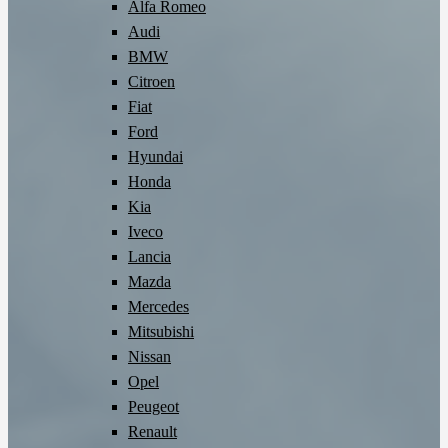
Alfa Romeo
Audi
BMW
Citroen
Fiat
Ford
Hyundai
Honda
Kia
Iveco
Lancia
Mazda
Mercedes
Mitsubishi
Nissan
Opel
Peugeot
Renault