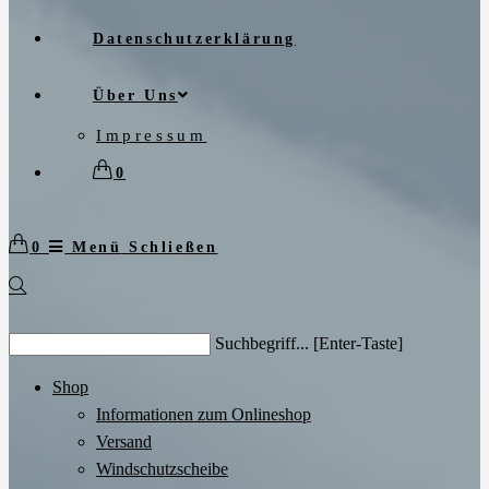
Datenschutzerklärung
Über Uns
Impressum
0
0
Menü
Schließen
Search
Suchbegriff... [Enter-Taste]
this
website
Shop
Informationen zum Onlineshop
Versand
Windschutzscheibe