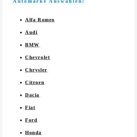
Automarke Auswählen:
Alfa Romeo
Audi
BMW
Chevrolet
Chrysler
Citroen
Dacia
Fiat
Ford
Honda