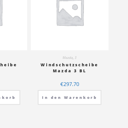
Mazda
,
3
cheibe
Windschutzscheibe
5
Mazda 3 BL
€
297.70
nkorb
In den Warenkorb