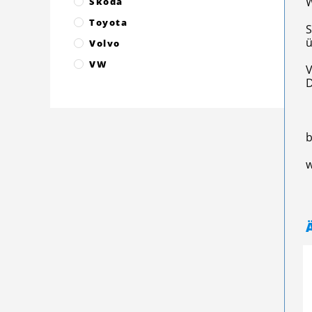
W
Skoda
Toyota
S
ü
Volvo
VW
V
D
b
w