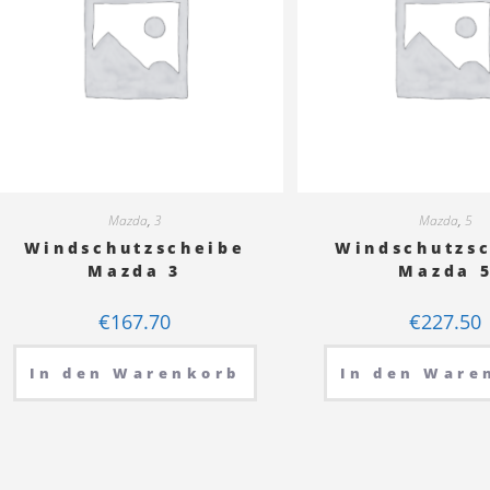
Mazda
,
3
Mazda
,
5
Windschutzscheibe
Windschutzs
Mazda 3
Mazda 
€
167.70
€
227.50
In den Warenkorb
In den Ware