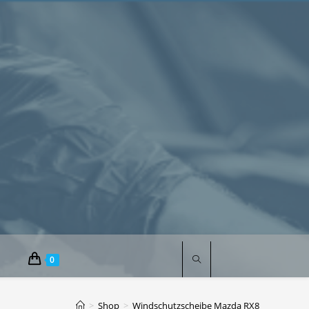
0
>
Shop
>
Windschutzscheibe Mazda RX8