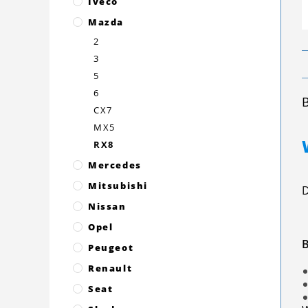
Iveco
Mazda
2
3
5
6
CX7
MX5
RX8
Mercedes
Mitsubishi
D
Nissan
Opel
B
Peugeot
Renault
Seat