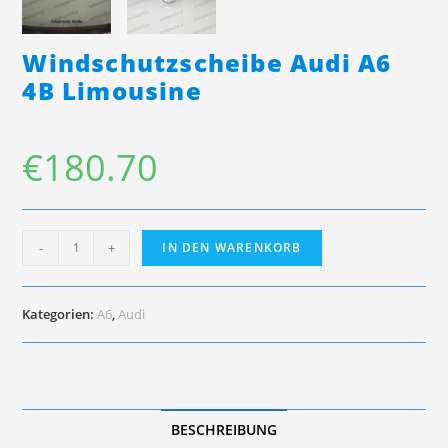
Windschutzscheibe Audi A6
4B Limousine
€
180.70
Windschutzscheibe
-
+
IN DEN WARENKORB
Audi
A6
4B
Limousine
Kategorien:
A6
,
Audi
Menge
BESCHREIBUNG