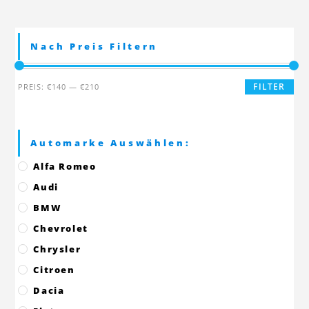
Nach Preis Filtern
Min.
Max.
FILTER
PREIS:
€140
—
€210
Preis
Preis
Automarke Auswählen:
Alfa Romeo
Audi
BMW
Chevrolet
Chrysler
Citroen
Dacia