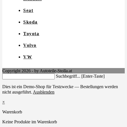
Seat
Skoda
Toyota
Volvo
VW
Copyright 2026 - by Autoteile-Stolla.at
Search
Suchbegriff... [Enter-Taste]
this
website
Dies ist ein Demo-Shop für Testzwecke — Bestellungen werden
nicht ausgeführt.
Ausblenden
×
Warenkorb
Keine Produkte im Warenkorb