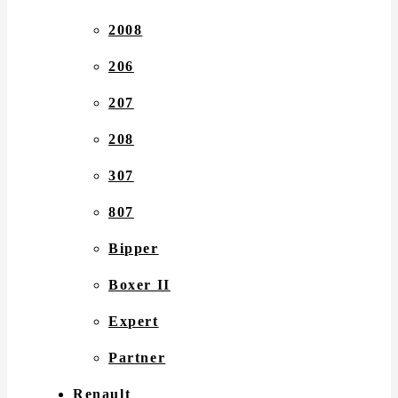
2008
206
207
208
307
807
Bipper
Boxer II
Expert
Partner
Renault