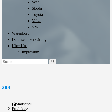
Seat
Skoda
Toyota
Volvo
VW
Warenkorb
Datenschutzerklärung
Über Uns
Impressum
208
Startseite
>
Produkte
>