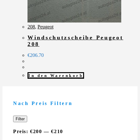
208
,
Peugeot
Windschutzscheibe Peugeot
208
€
206.70
In den Warenkorb
Nach Preis Filtern
Min.
Max.
Filter
Preis
Preis
Preis:
€200
—
€210