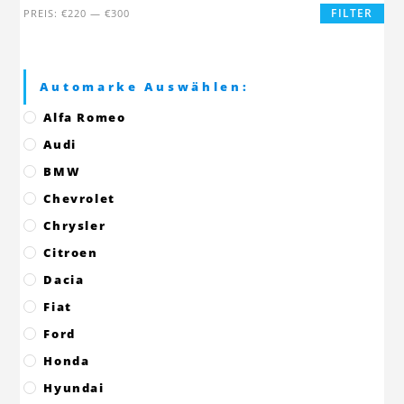
Min.
Max.
FILTER
PREIS:
€220
—
€300
Preis
Preis
Automarke Auswählen:
Alfa Romeo
Audi
BMW
Chevrolet
Chrysler
Citroen
Dacia
Fiat
Ford
Honda
Hyundai