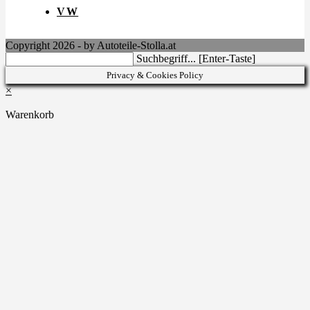
VW
Copyright 2026 - by Autoteile-Stolla.at
Search
Suchbegriff... [Enter-Taste]
this
Privacy & Cookies Policy
website
×
Warenkorb