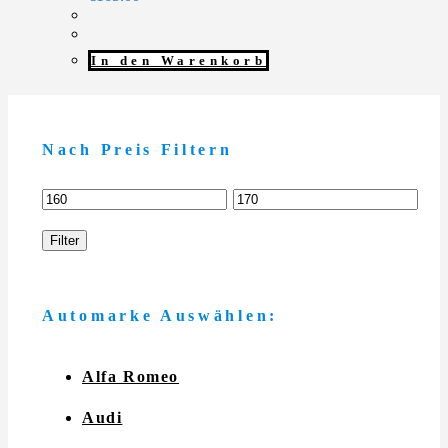
In den Warenkorb
Nach Preis Filtern
Min.
Max.
Preis
Preis
Filter
Automarke Auswählen:
Alfa Romeo
Audi