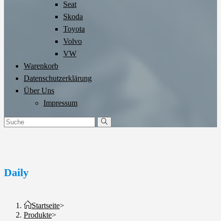
Seat
Skoda
Toyota
Volvo
VW
Warenkorb
Datenschutzerklärung
Über Uns
Impressum
Daily
Startseite
>
Produkte
>