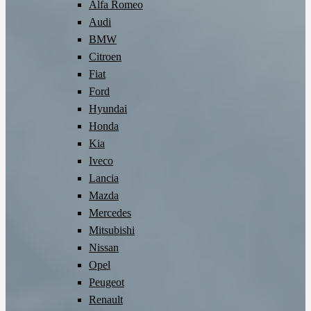
Alfa Romeo
Audi
BMW
Citroen
Fiat
Ford
Hyundai
Honda
Kia
Iveco
Lancia
Mazda
Mercedes
Mitsubishi
Nissan
Opel
Peugeot
Renault