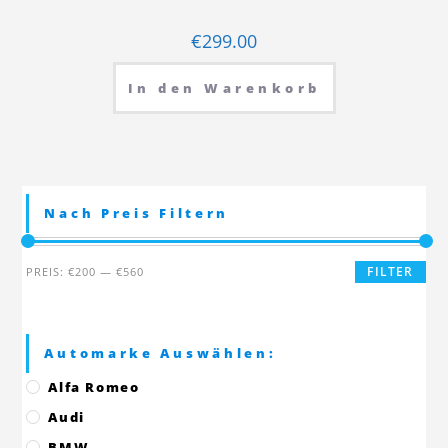
€
299.00
In den Warenkorb
Nach Preis Filtern
Min.
Max.
FILTER
PREIS:
€200
—
€560
Preis
Preis
Automarke Auswählen:
Alfa Romeo
Audi
BMW